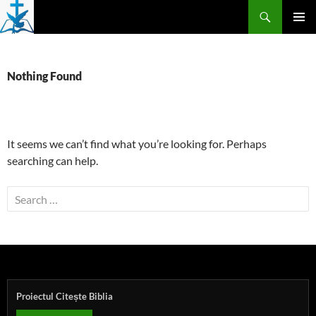
Skip
Search
to
PRIMAR
content
MENU
Nothing Found
It seems we can’t find what you’re looking for. Perhaps
searching can help.
Search
for:
Proiectul Citește Biblia