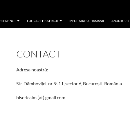
ESPRE NOI
LUCRARILE BISERICII
MEDITATIA SAPTAMANII
ANUNTURI /
CONTACT
Adresa noastră:
Str. Dâmboviței, nr. 9-11, sector 6, București, România
bisericaim (at) gmail.com