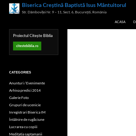
Skip
Search
Biserica Creștină Baptistă Isus Mântuitorul
to
Str. Dâmboviței Nr. 9 – 11, Sect. 6, București, România
content
ACASA
D
Proiectul Citește Biblia
citestebiblia.ro
CATEGORIES
Anunturi / Evenimente
Arhiva predici 2014
Galerie Foto
Grupuri de ucenicie
Inregistrari Biserica IM
Întâlnire de rugăciune
Lucrarea cu copiii
Meditatia saptamanii