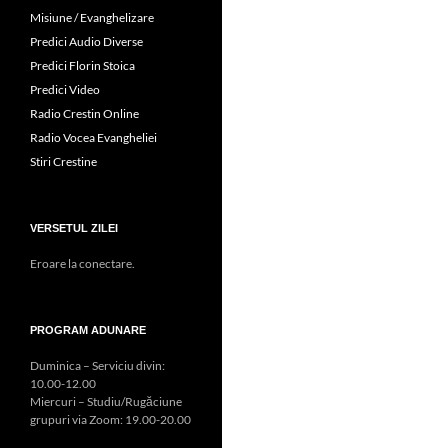
Misiune / Evanghelizare
Predici Audio Diverse
Predici Florin Stoica
Predici Video
Radio Crestin Online
Radio Vocea Evangheliei
Stiri Crestine
VERSETUL ZILEI
Eroare la conectare.
PROGRAM ADUNARE
Duminica – Serviciu divin:
10.00-12.00
Miercuri – Studiu/Rugăciune
grupuri via Zoom: 19.00-20.00