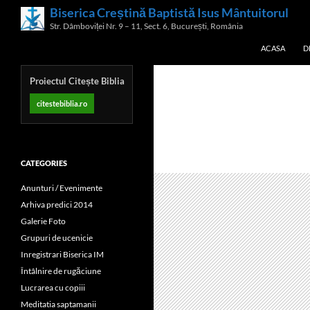
Skip
Biserica Creștină Baptistă Isus Mântuitorul
Search
to
Str. Dâmboviței Nr. 9 – 11, Sect. 6, București, România
content
ACASA
D
Proiectul Citește Biblia
citestebiblia.ro
CATEGORIES
Anunturi / Evenimente
Arhiva predici 2014
Galerie Foto
Grupuri de ucenicie
Inregistrari Biserica IM
Întâlnire de rugăciune
Lucrarea cu copiii
Meditatia saptamanii