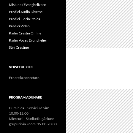
Misiune / Evanghelizare
Predici Audio Diverse
Predici Florin Stoica
Predici Video
Radio Crestin Online
Radio Vocea Evangheliei
Stiri Crestine
VERSETUL ZILEI
Eroare la conectare.
PROGRAM ADUNARE
Duminica – Serviciu divin:
10.00-12.00
Miercuri – Studiu/Rugăciune
grupuri via Zoom: 19.00-20.00