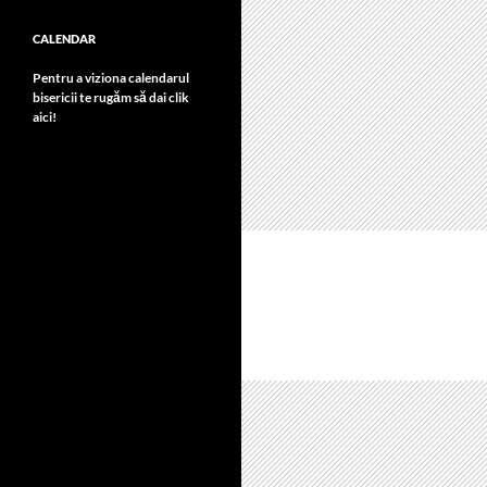
CALENDAR
Pentru a viziona calendarul
bisericii te rugăm să dai clik
aici!