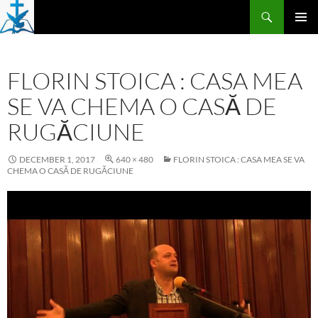
Skip
Search
to
PRIMAR
content
MENU
FLORIN STOICA : CASA MEA
SE VA CHEMA O CASĂ DE
RUGĂCIUNE
DECEMBER 1, 2017
640 × 480
FLORIN STOICA : CASA MEA SE VA
CHEMA O CASĂ DE RUGĂCIUNE