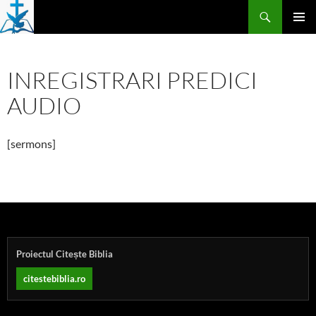
Skip
Search
to
PRIMAR
content
MENU
INREGISTRARI PREDICI
AUDIO
[sermons]
Proiectul Citește Biblia
citestebiblia.ro