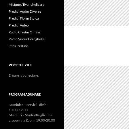
Misiune / Evanghelizare
Predici Audio Diverse
Predici Florin Stoica
Predici Video
Radio Crestin Online
Radio Vocea Evangheliei
Stiri Crestine
VERSETUL ZILEI
Eroare la conectare.
PROGRAM ADUNARE
Duminica – Serviciu divin:
10.00-12.00
Miercuri – Studiu/Rugăciune
grupuri via Zoom: 19.00-20.00