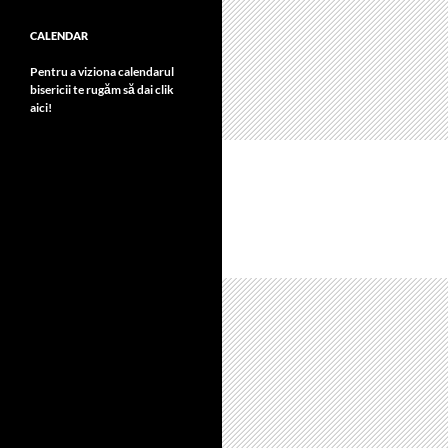
CALENDAR
Pentru a viziona calendarul
bisericii te rugăm să dai clik
aici!