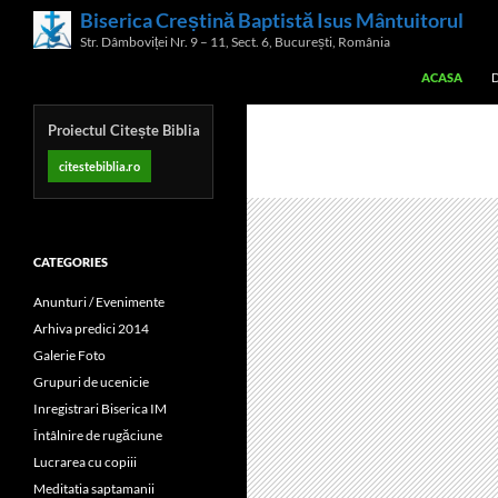
Skip
Biserica Creștină Baptistă Isus Mântuitorul
Search
to
Str. Dâmboviței Nr. 9 – 11, Sect. 6, București, România
content
ACASA
Proiectul Citește Biblia
citestebiblia.ro
CATEGORIES
Anunturi / Evenimente
Arhiva predici 2014
Galerie Foto
Grupuri de ucenicie
Inregistrari Biserica IM
Întâlnire de rugăciune
Lucrarea cu copiii
Meditatia saptamanii