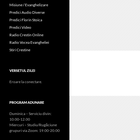
Misiune / Evanghelizare
Predici Audio Diverse
Predici Florin Stoica
Predici Video
Radio Crestin Online
Radio Vocea Evangheliei
Stiri Crestine
VERSETUL ZILEI
Eroare la conectare.
PROGRAM ADUNARE
Duminica – Serviciu divin:
10.00-12.00
Miercuri – Studiu/Rugăciune
grupuri via Zoom: 19.00-20.00