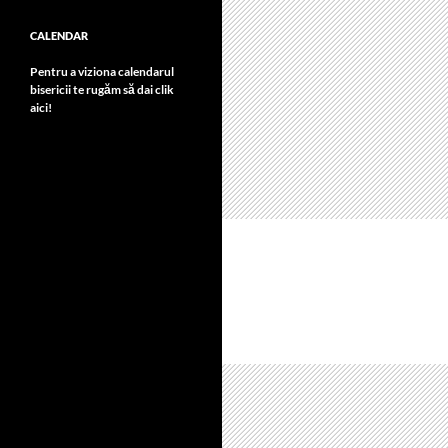
CALENDAR
Pentru a viziona calendarul
bisericii te rugăm să dai clik
aici!