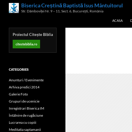
Skip
Biserica Creștină Baptistă Isus Mântuitorul
Search
to
Str. Dâmboviței Nr. 9 – 11, Sect. 6, București, România
content
ACASA
Proiectul Citește Biblia
citestebiblia.ro
CATEGORIES
Anunturi / Evenimente
Arhiva predici 2014
Galerie Foto
Grupuri de ucenicie
Inregistrari Biserica IM
Întâlnire de rugăciune
Lucrarea cu copiii
Meditatia saptamanii