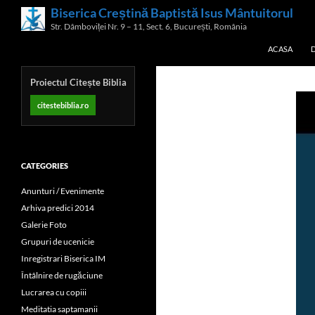
Skip
Biserica Creștină Baptistă Isus Mântuitorul
Search
to
Str. Dâmboviței Nr. 9 – 11, Sect. 6, București, România
content
ACASA
Proiectul Citește Biblia
citestebiblia.ro
CATEGORIES
Anunturi / Evenimente
Arhiva predici 2014
Galerie Foto
Grupuri de ucenicie
Inregistrari Biserica IM
Întâlnire de rugăciune
Lucrarea cu copiii
Meditatia saptamanii