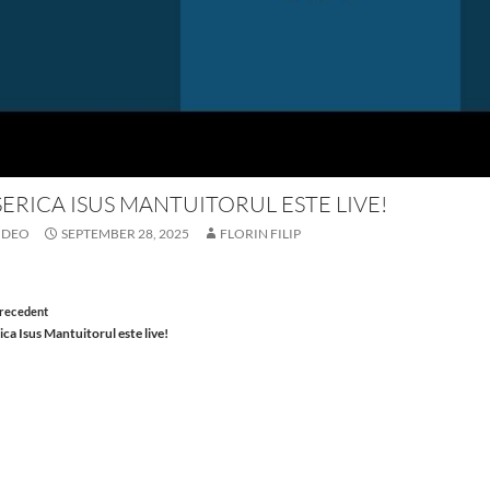
SERICA ISUS MANTUITORUL ESTE LIVE!
IDEO
SEPTEMBER 28, 2025
FLORIN FILIP
st
recedent
ica Isus Mantuitorul este live!
vigation