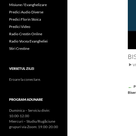
Misiune / Evanghelizare
Predici Audio Diverse
Predici Florin Stoica
Predici Video
Radio Crestin Online
Radio Vocea Evangheliei
Stiri Crestine
BI
V
VERSETUL ZILEI
Eroare la conectare.
Po
P
Biser
na
PROGRAM ADUNARE
Duminica – Serviciu divin:
10.00-12.00
Miercuri – Studiu/Rugăciune
grupuri via Zoom: 19.00-20.00