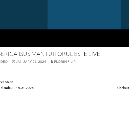
SERICA ISUS MANTUITORUL ESTE LIVE!
IDEO
JANUARY 21, 2024
FLORIN FILIP
st
recedent
el Boicu – 14.01.2024
Florin S
vigation