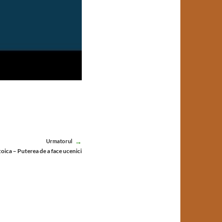
Urmatorul
toica – Puterea de a face ucenici