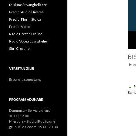
Misiune / Evanghelizare
Predici Audio Diverse
Predici Florin Stoica
Predici Video
Radio Crestin Online
Radio Vocea Evangheliei
Stiri Crestine
BI
V
VERSETUL ZILEI
Eroare la conectare.
Po
P
Samu
na
PROGRAM ADUNARE
Duminica – Serviciu divin:
10.00-12.00
Miercuri – Studiu/Rugăciune
grupuri via Zoom: 19.00-20.00