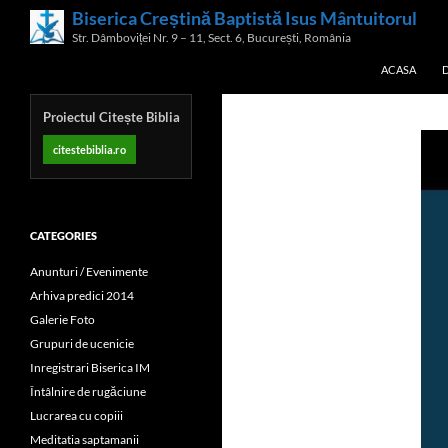
Skip
Biserica Creștină Baptistă Isus Mântuitorul
Search
to
Str. Dâmboviței Nr. 9 – 11, Sect. 6, București, România
content
ACASA
Proiectul Citește Biblia
citestebiblia.ro
CATEGORIES
Anunturi / Evenimente
Arhiva predici 2014
Galerie Foto
Grupuri de ucenicie
Inregistrari Biserica IM
Întâlnire de rugăciune
Lucrarea cu copiii
Meditatia saptamanii