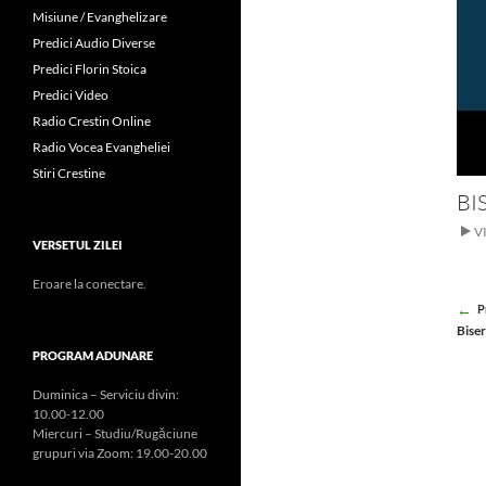
Misiune / Evanghelizare
Predici Audio Diverse
Predici Florin Stoica
Predici Video
Radio Crestin Online
Radio Vocea Evangheliei
Stiri Crestine
BI
V
VERSETUL ZILEI
Eroare la conectare.
Po
P
Biser
na
PROGRAM ADUNARE
Duminica – Serviciu divin:
10.00-12.00
Miercuri – Studiu/Rugăciune
grupuri via Zoom: 19.00-20.00