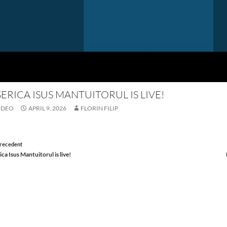
SERICA ISUS MANTUITORUL IS LIVE!
IDEO
APRIL 9, 2026
FLORIN FILIP
st
recedent
ica Isus Mantuitorul is live!
vigation