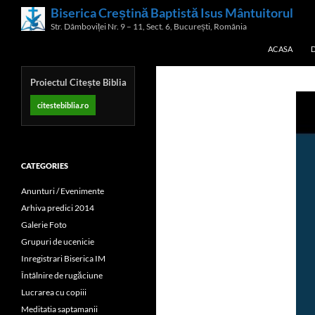
Skip
Biserica Creștină Baptistă Isus Mântuitorul
Search
to
Str. Dâmboviței Nr. 9 – 11, Sect. 6, București, România
content
ACASA
Proiectul Citește Biblia
citestebiblia.ro
CATEGORIES
Anunturi / Evenimente
Arhiva predici 2014
Galerie Foto
Grupuri de ucenicie
Inregistrari Biserica IM
Întâlnire de rugăciune
Lucrarea cu copiii
Meditatia saptamanii