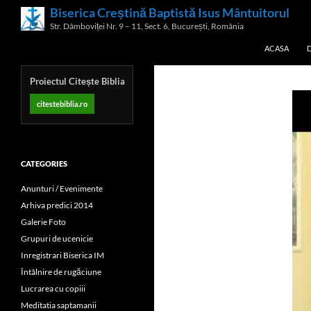
Skip
Biserica Creștină Baptistă Isus Mântuitorul
Search
to
Str. Dâmboviței Nr. 9 – 11, Sect. 6, București, România
content
ACASA
Proiectul Citește Biblia
citestebiblia.ro
CATEGORIES
Anunturi / Evenimente
Arhiva predici 2014
Galerie Foto
Grupuri de ucenicie
Inregistrari Biserica IM
Întâlnire de rugăciune
Lucrarea cu copiii
Meditatia saptamanii