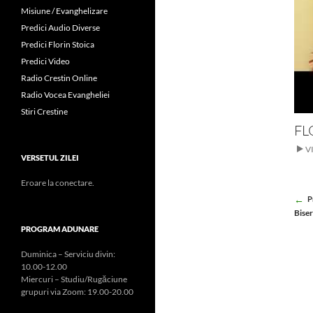
Misiune / Evanghelizare
Predici Audio Diverse
Predici Florin Stoica
Predici Video
Radio Crestin Online
Radio Vocea Evangheliei
Stiri Crestine
FL
V
VERSETUL ZILEI
Eroare la conectare.
Po
P
Biser
na
PROGRAM ADUNARE
Duminica – Serviciu divin:
10.00-12.00
Miercuri – Studiu/Rugăciune
grupuri via Zoom: 19.00-20.00