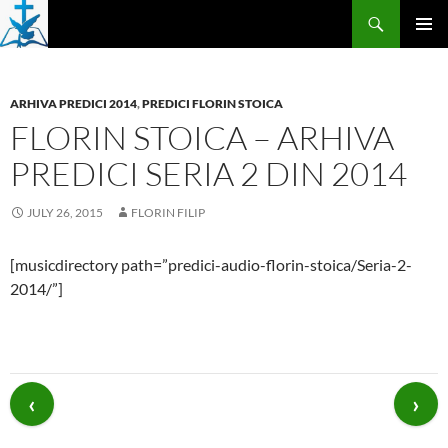
Skip
Search
to
PRIMAR
content
MENU
ARHIVA PREDICI 2014
,
PREDICI FLORIN STOICA
FLORIN STOICA – ARHIVA
PREDICI SERIA 2 DIN 2014
JULY 26, 2015
FLORIN FILIP
[musicdirectory path=”predici-audio-florin-stoica/Seria-2-
2014/”]
Post
navigation