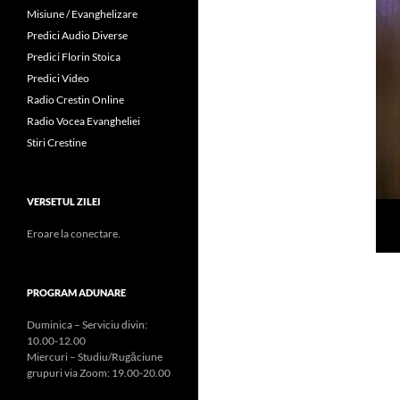
Misiune / Evanghelizare
Predici Audio Diverse
Predici Florin Stoica
Predici Video
Radio Crestin Online
Radio Vocea Evangheliei
Stiri Crestine
VERSETUL ZILEI
Eroare la conectare.
PROGRAM ADUNARE
Duminica – Serviciu divin:
10.00-12.00
Miercuri – Studiu/Rugăciune
grupuri via Zoom: 19.00-20.00