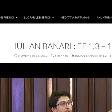
DESPRE NOI
LUCRARILE BISERICII
MEDITATIA SAPTAMANII
ANUNTURI 
IULIAN BANARI : EF 1,3 – 
NOVEMBER 13, 2017
640 × 480
IULIAN BANARI : EF 1,3 – 1