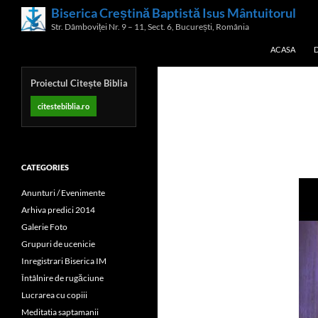
Skip
Biserica Creștină Baptistă Isus Mântuitorul
Search
to
Str. Dâmboviței Nr. 9 – 11, Sect. 6, București, România
content
ACASA
Proiectul Citește Biblia
citestebiblia.ro
CATEGORIES
Anunturi / Evenimente
Arhiva predici 2014
Galerie Foto
Grupuri de ucenicie
Inregistrari Biserica IM
Întâlnire de rugăciune
Lucrarea cu copiii
Meditatia saptamanii