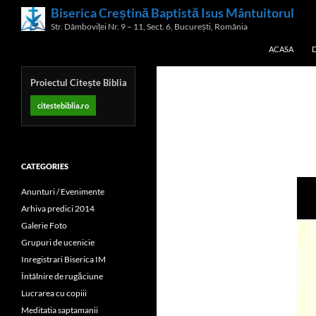
Skip
Biserica Creștină Baptistă Isus Mântuitorul
Search
to
Str. Dâmboviței Nr. 9 – 11, Sect. 6, București, România
content
ACASA
Proiectul Citește Biblia
citestebiblia.ro
CATEGORIES
Anunturi / Evenimente
Arhiva predici 2014
Galerie Foto
Grupuri de ucenicie
Inregistrari Biserica IM
Întâlnire de rugăciune
Lucrarea cu copiii
Meditatia saptamanii