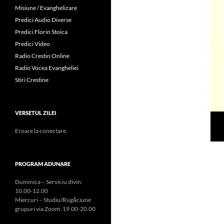
Misiune / Evanghelizare
Predici Audio Diverse
Predici Florin Stoica
Predici Video
Radio Crestin Online
Radio Vocea Evangheliei
Stiri Crestine
VERSETUL ZILEI
Eroare la conectare.
PROGRAM ADUNARE
Duminica – Serviciu divin:
10.00-12.00
Miercuri – Studiu/Rugăciune
grupuri via Zoom: 19.00-20.00