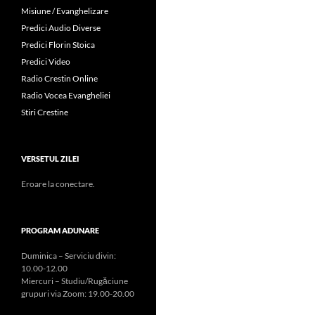
Misiune / Evanghelizare
Predici Audio Diverse
Predici Florin Stoica
Predici Video
Radio Crestin Online
Radio Vocea Evangheliei
Stiri Crestine
VERSETUL ZILEI
Eroare la conectare.
PROGRAM ADUNARE
Duminica – Serviciu divin:
10.00-12.00
Miercuri – Studiu/Rugăciune
grupuri via Zoom: 19.00-20.00