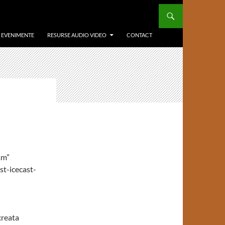
/ EVENIMENTE
RESURSE AUDIO VIDEO
CONTACT
am”
t-icecast-
creata