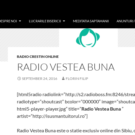
DESPRE NOI
LUCRARILE BISERICII
MEDITATIA SAPTAMANII
ANUNTURI 
RADIO CRESTIN ONLINE
RADIO VESTEA BUNA
SEPTEMBER 24, 2016
FLORIN FILIP
[html5radio radiolink=”http://s2.radioboss.fm:8246/stre
radiotype=”shoutcast” bcolor=”000000″ image=”shoutcas
html5-player-player.jpg” title=”
Radio Vestea Buna
”
artist=”http://isusmantuitorul.ro”]
Radio Vestea Buna este o statie exclusiv online din Sibiu, 