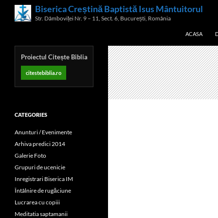
Skip
Biserica Creștină Baptistă Isus Mântuitorul
Search
to
Str. Dâmboviței Nr. 9 – 11, Sect. 6, București, România
content
ACASA
Proiectul Citește Biblia
citestebiblia.ro
CATEGORIES
Anunturi / Evenimente
Arhiva predici 2014
Galerie Foto
Grupuri de ucenicie
Inregistrari Biserica IM
Întâlnire de rugăciune
Lucrarea cu copiii
Meditatia saptamanii