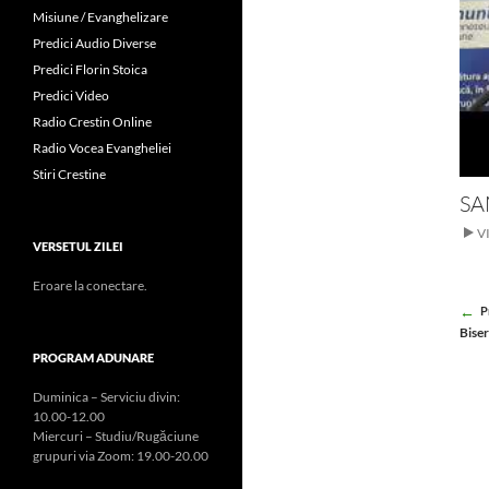
Misiune / Evanghelizare
Predici Audio Diverse
Predici Florin Stoica
Predici Video
Radio Crestin Online
Radio Vocea Evangheliei
Stiri Crestine
SA
V
VERSETUL ZILEI
Eroare la conectare.
Po
P
Biser
na
PROGRAM ADUNARE
Duminica – Serviciu divin:
10.00-12.00
Miercuri – Studiu/Rugăciune
grupuri via Zoom: 19.00-20.00