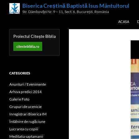
Skip
Biserica Creștină Baptistă Isus Mântuitorul
Search
to
Str. Dâmboviței Nr. 9 – 11, Sect. 6, București, România
content
ACASA
Proiectul Citește Biblia
citestebiblia.ro
CATEGORIES
Anunturi / Evenimente
Arhiva predici 2014
Galerie Foto
Grupuri de ucenicie
Inregistrari Biserica IM
Întâlnire de rugăciune
Lucrarea cu copiii
Meditatia saptamanii