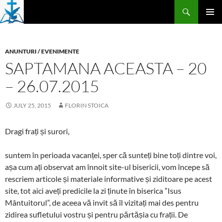
Skip
Search
to
PRIMAR
content
MENU
ANUNTURI / EVENIMENTE
SAPTAMANA ACEASTA – 20
– 26.07.2015
JULY 25, 2015
FLORIN STOICA
Dragi frați și surori,
suntem în perioada vacanței, sper că sunteți bine toți dintre voi,
așa cum ați observat am înnoit site-ul bisericii, vom începe să
rescriem articole și materiale informative și ziditoare pe acest
site, tot aici aveți predicile la zi ținute în biserica ”Isus
Mântuitorul”, de aceea vă invit să îl vizitați mai des pentru
zidirea sufletului vostru și pentru părtășia cu frații. De