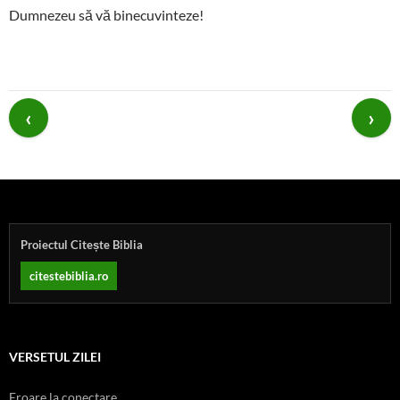
Dumnezeu să vă binecuvinteze!
Post
navigation
Proiectul Citește Biblia
citestebiblia.ro
VERSETUL ZILEI
Eroare la conectare.