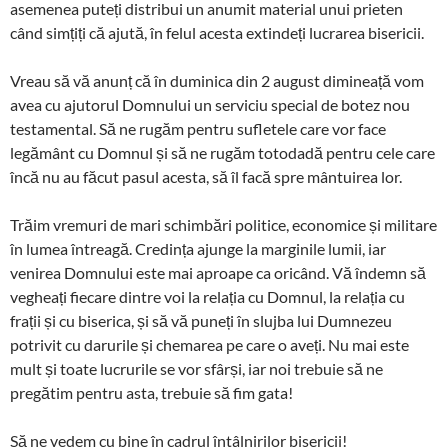
asemenea puteți distribui un anumit material unui prieten
când simțiți că ajută, în felul acesta extindeți lucrarea bisericii.
Vreau să vă anunț că în duminica din 2 august dimineață vom
avea cu ajutorul Domnului un serviciu special de botez nou
testamental. Să ne rugăm pentru sufletele care vor face
legământ cu Domnul și să ne rugăm totodadă pentru cele care
încă nu au făcut pasul acesta, să îl facă spre mântuirea lor.
Trăim vremuri de mari schimbări politice, economice și militare
în lumea întreagă. Credința ajunge la marginile lumii, iar
venirea Domnului este mai aproape ca oricând. Vă îndemn să
vegheați fiecare dintre voi la relația cu Domnul, la relația cu
frații și cu biserica, și să vă puneți în slujba lui Dumnezeu
potrivit cu darurile și chemarea pe care o aveți. Nu mai este
mult și toate lucrurile se vor sfârși, iar noi trebuie să ne
pregătim pentru asta, trebuie să fim gata!
Să ne vedem cu bine în cadrul întâlnirilor bisericii!