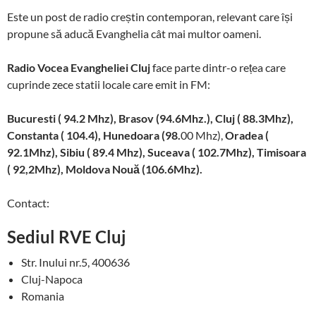
Este un post de radio creștin contemporan, relevant care își
propune să aducă Evanghelia cât mai multor oameni.
Radio Vocea Evangheliei Cluj
face parte dintr-o rețea care
cuprinde zece statii locale care emit in FM:
Bucuresti ( 94.2 Mhz),
Brasov
(94.6Mhz.), Cluj ( 88.3Mhz),
Constanta ( 104.4), Hunedoara (98.
00 Mhz),
Oradea (
92.1Mhz), Sibiu
( 89.4 Mhz),
Suceava ( 102.7Mhz),
Timisoara
( 92,2Mhz), Moldova Nouă (106.6Mhz).
Contact:
Sediul RVE Cluj
Str. Inului nr.5, 400636
Cluj-Napoca
Romania