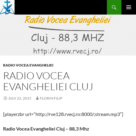
Skip
Search
to
PRIMAR
content
MENU
RADIO VOCEA EVANGHELIEI
RADIO VOCEA
EVANGHELIEI CLUJ
JULY 22, 2015
FLORIN FILIP
[playerzbr url=”http://rve128.rvecj.ro:8000/;stream.mp3″]
Radio Vocea Evangheliei Cluj – 88,3 Mhz