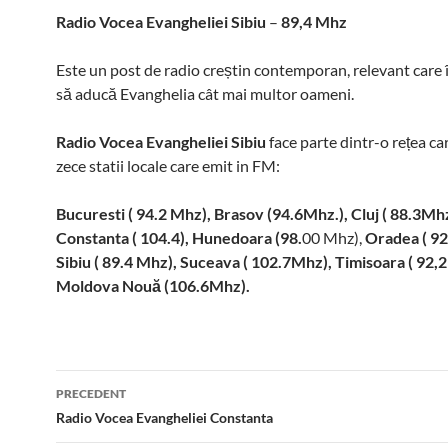
Radio Vocea Evangheliei Sibiu
–
89,4 Mhz
Este un post de radio creștin contemporan, relevant care 
să aducă Evanghelia cât mai multor oameni.
Radio Vocea Evangheliei Sibiu
face parte dintr-o rețea ca
zece statii locale care emit in FM:
Bucuresti ( 94.2 Mhz),
Brasov
(94.6Mhz.), Cluj ( 88.3Mh
Constanta ( 104.4), Hunedoara (98.
00 Mhz),
Oradea ( 9
Sibiu
( 89.4 Mhz),
Suceava ( 102.7Mhz),
Timisoara
( 92,
Moldova Nouă (106.6Mhz).
Post
PRECEDENT
navigation
Radio Vocea Evangheliei Constanta