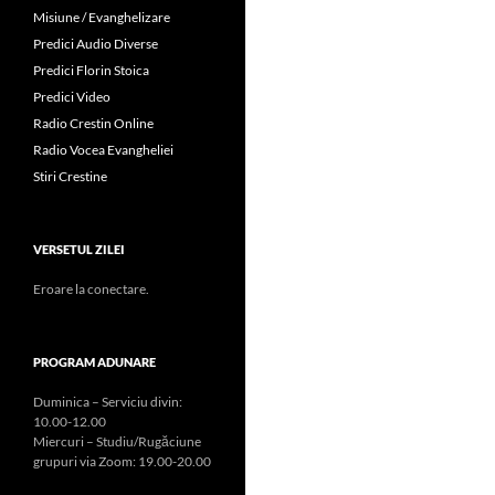
Misiune / Evanghelizare
Predici Audio Diverse
Predici Florin Stoica
Predici Video
Radio Crestin Online
Radio Vocea Evangheliei
Stiri Crestine
VERSETUL ZILEI
Eroare la conectare.
PROGRAM ADUNARE
Duminica – Serviciu divin:
10.00-12.00
Miercuri – Studiu/Rugăciune
grupuri via Zoom: 19.00-20.00