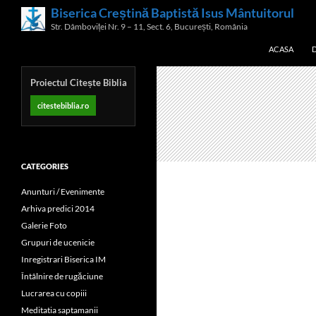
Skip
Biserica Creștină Baptistă Isus Mântuitorul
Search
to
Str. Dâmboviței Nr. 9 – 11, Sect. 6, București, România
content
ACASA
Proiectul Citește Biblia
citestebiblia.ro
CATEGORIES
Anunturi / Evenimente
Arhiva predici 2014
Galerie Foto
Grupuri de ucenicie
Inregistrari Biserica IM
Întâlnire de rugăciune
Lucrarea cu copiii
Meditatia saptamanii