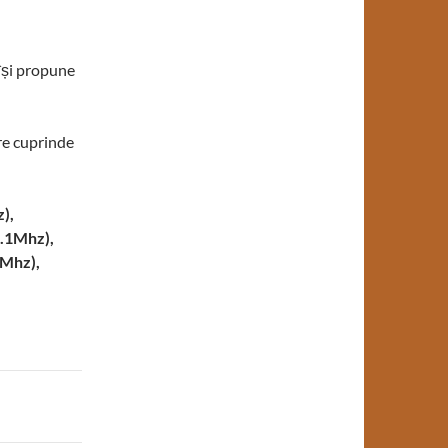
își propune
re cuprinde
z),
2.1Mhz),
2Mhz),