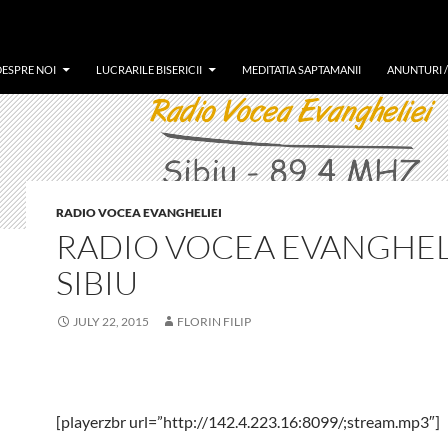
DESPRE NOI
LUCRARILE BISERICII
MEDITATIA SAPTAMANII
ANUNTURI 
RADIO VOCEA EVANGHELIEI
RADIO VOCEA EVANGHEL
SIBIU
JULY 22, 2015
FLORIN FILIP
[playerzbr url=”http://142.4.223.16:8099/;stream.mp3″]