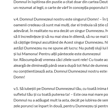
Domnul în ispitirea din pustie a citat doar din cartea De
un rezumat al legii, o carte de vârf în concepția poporului I
v.4. Domnul Dumnezeul nostru este singurul Domn! – În 
oamenii credeau că sunt mai mulți, dar ei trebuia să știe c
adevărat. În realitate nu era decât un singur Dumnezeu. 
să îi încredințeze și să nu mai stea în dilemă, să nu se mai la
să câștige timpul ascultând de Acest singur Dumnezeu. N
astăzi Dumnezeu nu ne spune alt lucru: Nu puteți sluji l
și lui Mamona! Pentru alții pântecele este dumnezeul
lor. Răscumpărați vremea căci zilele sunt rele! Cu toate ac
aleargă de dimineață până seara după tot felul de dumnez
nu conștientizează asta. Domnul Dumnezeul nostru este 
Domn!
v.5. Să iubești pe Domnul Dumnezeul tău, cu toată inima t
sufletul tău și cu toată puterea ta! – Este cea mai mare p
Domnul nu a adăugat mult la asta, decât pe iubirea de se
zele porunci se înpart în două, pentru Dumnezeu și pentr