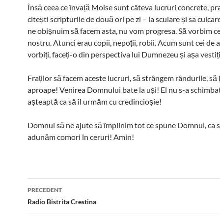
Însă ceea ce învață Moise sunt câteva lucruri concrete, pra
citești scripturile de două ori pe zi – la sculare și sa culca
ne obișnuim să facem asta, nu vom progresa. Să vorbim cel
nostru. Atunci erau copii, nepoții, robii. Acum sunt cei de a
vorbiți, faceți-o din perspectiva lui Dumnezeu și așa vestiț
Fraților să facem aceste lucruri, să strângem rândurile, să
aproape! Venirea Domnului bate la uși! El nu s-a schimbat
așteaptă ca să îl urmăm cu credincioșie!
Domnul să ne ajute să împlinim tot ce spune Domnul, ca 
adunăm comori în ceruri! Amin!
Post
PRECEDENT
navigation
Radio Bistrita Crestina