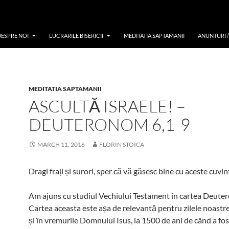
DESPRE NOI
LUCRARILE BISERICII
MEDITATIA SAPTAMANII
ANUNTURI 
MEDITATIA SAPTAMANII
ASCULTĂ ISRAELE! –
DEUTERONOM 6,1-9
MARCH 11, 2016
FLORIN STOICA
Dragi frați și surori, sper că vă găsesc bine cu aceste cuvin
Am ajuns cu studiul Vechiului Testament în cartea Deute
Cartea aceasta este așa de relevantă pentru zilele noastre
și în vremurile Domnului Isus, la 1500 de ani de când a fost