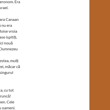
uteronom. Era
srael.
țara Canaan
ă nu era
Moise vroia
se ispitiți,
ici nouă
ui Dumnezeu
estea, mulți
ei, măcar că
singurul
a, cu tot
oruncă!
men. Cele
u oameni.