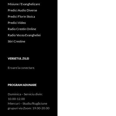
Misiune / Evanghelizare
Predici Audio Diverse
Predici Florin Stoica
Predici Video
Radio Crestin Online
Radio Vocea Evangheliei
Stiri Crestine
VERSETUL ZILEI
Eroare la conectare.
PROGRAM ADUNARE
Duminica – Serviciu divin:
10.00-12.00
Miercuri – Studiu/Rugăciune
grupuri via Zoom: 19.00-20.00