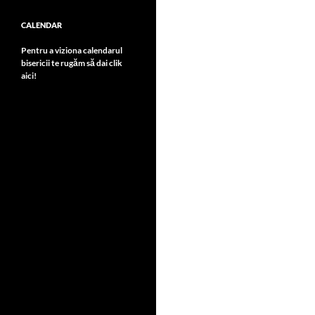
CALENDAR
Pentru a viziona calendarul
bisericii te rugăm să dai clik
aici!