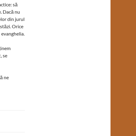
ctice: să
re. Dacă nu
or din jurul
stăzi. Orice
i evanghelia.
 ținem
, se
să ne