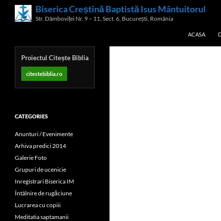
Skip
Biserica Creștină Baptistă Isus Mântuitorul
Search
to
Str. Dâmboviței Nr. 9 – 11, Sect. 6, București, România
content
ACASA
Proiectul Citește Biblia
citestebiblia.ro
CATEGORIES
Anunturi / Evenimente
Arhiva predici 2014
Galerie Foto
Grupuri de ucenicie
Inregistrari Biserica IM
Întâlnire de rugăciune
Lucrarea cu copiii
Meditatia saptamanii