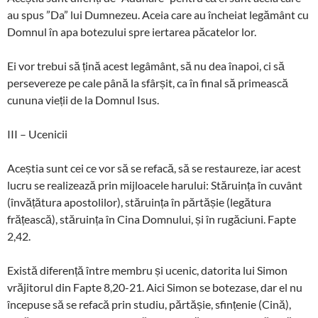
au spus ”Da” lui Dumnezeu. Aceia care au încheiat legământ cu
Domnul în apa botezului spre iertarea păcatelor lor.
Ei vor trebui să țină acest legâmânt, să nu dea înapoi, ci să
persevereze pe cale până la sfârșit, ca în final să primească
cununa vieții de la Domnul Isus.
III – Ucenicii
Aceștia sunt cei ce vor să se refacă, să se restaureze, iar acest
lucru se realizează prin mijloacele harului: Stăruința în cuvânt
(învățătura apostolilor), stăruința în părtășie (legătura
frățească), stăruința în Cina Domnului, și în rugăciuni. Fapte
2,42.
Există diferență între membru și ucenic, datorita lui Simon
vrăjitorul din Fapte 8,20-21. Aici Simon se botezase, dar el nu
începuse să se refacă prin studiu, părtășie, sfințenie (Cină),