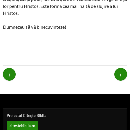
lor pentru Hristos. Este forma cea mai înaltă de slujire a lui
Hristos.
Dumnezeu să vă binecuvinteze!
Post
navigation
Proiectul Citește Biblia
citestebiblia.ro