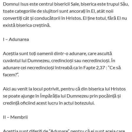
Domnul Isus este centrul bisericii Sale, biserica este trupul Său,
toate categoriile de slujitori sunt ancorați în El, atât noii
convertiți cât și conducătorii în Hristos. El ține totul, fără El nu
există biserica creștină.
I – Adunarea
Aceștia sunt toți oamenii dintr-o adunare, care ascultă
cuvântul lui Dumnezeu, credincioși sau necredincioși. În
adunare cei necredincioși întreabă ca în Fapte 2,37 : ”Ce să
facem?”.
Aici au venit la locul potrivit, pentru că din biserica lui Hristos
se poate ajunge în Împărăția lui Dumnezeu prin pocăință și
credință oficiind acest lucru în actul botezului.
II – Membrii
Aceștia sunt diferiți de ”Adunare” pentru că ei sunt aceia care