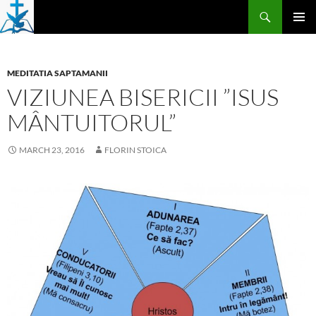
Skip
Search
to
PRIMAR
content
MENU
MEDITATIA SAPTAMANII
VIZIUNEA BISERICII ”ISUS
MÂNTUITORUL”
MARCH 23, 2016
FLORIN STOICA