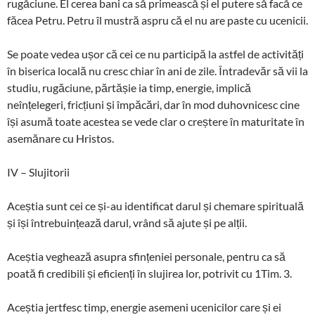
rugăciune. El cerea bani ca să primească și el putere să facă ce
făcea Petru. Petru îl mustră aspru că el nu are paste cu ucenicii.
Se poate vedea ușor că cei ce nu participă la astfel de activități
în biserica locală nu cresc chiar în ani de zile. Întradevăr să vii la
studiu, rugăciune, părtășie ia timp, energie, implică
neînțelegeri, fricțiuni și împăcări, dar în mod duhovnicesc cine
își asumă toate acestea se vede clar o creștere în maturitate în
asemănare cu Hristos.
IV – Slujitorii
Aceștia sunt cei ce și-au identificat darul și chemare spirituală
și își întrebuințează darul, vrând să ajute și pe alții.
Aceștia veghează asupra sfințeniei personale, pentru ca să
poată fi credibili și eficienți în slujirea lor, potrivit cu 1Tim. 3.
Aceștia jertfesc timp, energie asemeni ucenicilor care și ei