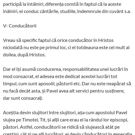
participă la întâlniri, diferența constă în faptul că la aceste
înâlniri, ei conduc cântările, studiile, îndemnrule din cuvânt s.a.
V- Conducătorii
Vreau să specific faptul că orice conducător în Hristos
niciodată nu este pe primul loc, ci el totdeauna este cel mult al
doilea, după Hristos.
Dar el își asumă conducerea, responsabilitatea unei lucrări în
mod consacrat, el adesea este dedicat acestei lucrări tot
timpul, cum sunt aposolii, păstorii etc. Dar nu este neapărat să
nu facă decât asta, și Pavel avea alt servici pentru susținere,
dar sunt consacrați.
Aceștia devin slujitori între slujitori, așa cum apostolul Pavel
slujea pe Timotei, Tit, și alții care erau ei la rândul lor episcopi,
păstori. Astfel, conducătorii se ridică să slujească atât pe
creștini, cât și pe alți lucrători, ei devin cănducători în generația