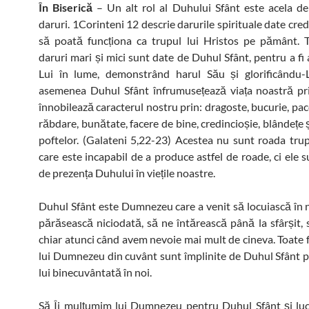
În Biserică
– Un alt rol al Duhului Sfânt este acela d
daruri. 1Corinteni 12 descrie darurile spirituale date cred
să poată funcționa ca trupul lui Hristos pe pământ. 
daruri mari și mici sunt date de Duhul Sfânt, pentru a fi
Lui în lume, demonstrând harul Său și glorificându-
asemenea Duhul Sfânt înfrumusețează viața noastră pr
înnobilează caracterul nostru prin: dragoste, bucurie, pa
răbdare, bunătate, facere de bine, credincioșie, blândețe 
poftelor. (Galateni 5,22-23) Acestea nu sunt roada trup
care este incapabil de a produce astfel de roade, ci ele 
de prezența Duhului în viețile noastre.
Duhul Sfânt este Dumnezeu care a venit să locuiască în n
părăsească niciodată, să ne întărească până la sfârșit, s
chiar atunci când avem nevoie mai mult de cineva. Toate 
lui Dumnezeu din cuvânt sunt împlinite de Duhul Sfânt p
lui binecuvântată în noi.
Să Îi mulțumim lui Dumnezeu pentru Duhul Sfânt și luc