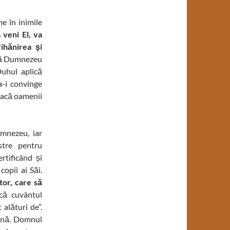
e în inimile
 veni El, va
ihănirea şi
 că Dumnezeu
Duhul aplică
a-i convinge
Dacă oamenii
mnezeu, iar
stre pentru
rtificând și
opii ai Săi.
tor, care să
că cuvântul
alături de”.
amnă. Domnul