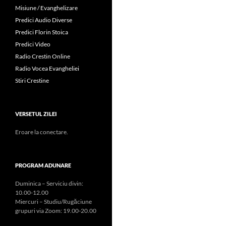
Misiune / Evanghelizare
Predici Audio Diverse
Predici Florin Stoica
Predici Video
Radio Crestin Online
Radio Vocea Evangheliei
Stiri Crestine
VERSETUL ZILEI
Eroare la conectare.
PROGRAM ADUNARE
Duminica – Serviciu divin:
10.00-12.00
Miercuri – Studiu/Rugăciune
grupuri via Zoom: 19.00-20.00