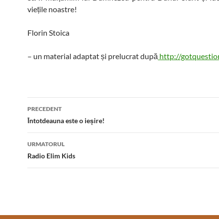
viețile noastre!
Florin Stoica
– un material adaptat și prelucrat după
http://gotquestio
Post
PRECEDENT
navigation
Întotdeauna este o ieșire!
URMATORUL
Radio Elim Kids