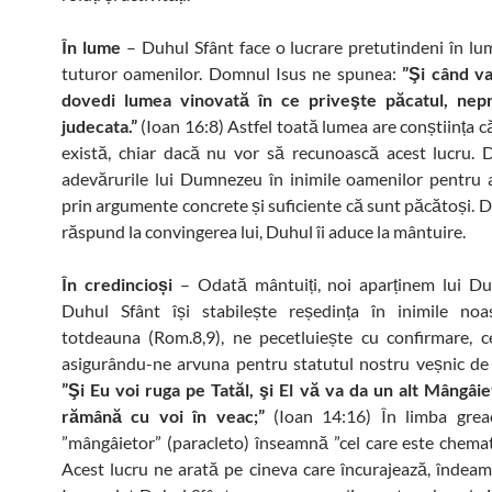
În lume
– Duhul Sfânt face o lucrare pretutindeni în lum
tuturor oamenilor. Domnul Isus ne spunea:
”Şi când va
dovedi lumea vinovată în ce priveşte păcatul, nepr
judecata.”
(Ioan 16:8) Astfel toată lumea are conștiința
există, chiar dacă nu vor să recunoască acest lucru. 
adevărurile lui Dumnezeu în inimile oamenilor pentru 
prin argumente concrete și suficiente că sunt păcătoși. 
răspund la convingerea lui, Duhul îi aduce la mântuire.
În credincioși
– Odată mântuiți, noi aparținem lui Du
Duhul Sfânt își stabilește reședința în inimile noa
totdeauna (Rom.8,9), ne pecetluiește cu confirmare, ce
asigurându-ne arvuna pentru statutul nostru veșnic de c
”Şi Eu voi ruga pe Tatăl, şi El vă va da un alt Mângâie
rămână cu voi în veac;”
(Ioan 14:16) În limba grea
”mângâietor” (paracleto) înseamnă ”cel care este chemat 
Acest lucru ne arată pe cineva care încurajează, înde