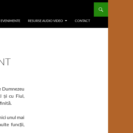
/ EVENIMENTE
RESURSE AUDIO VIDEO
CONTACT
NT
ste Dumnezeu
 și cu Fiul,
inită.
ici unul mai
lte funcții,