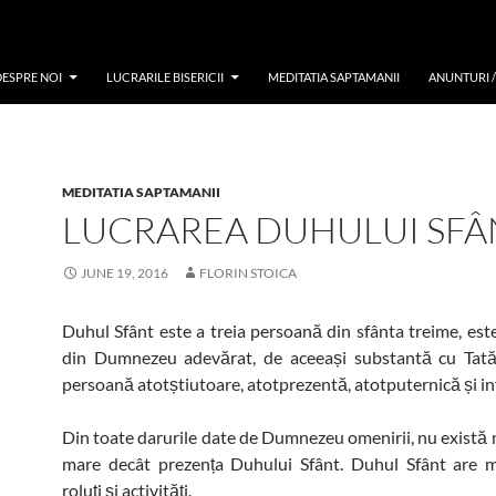
DESPRE NOI
LUCRARILE BISERICII
MEDITATIA SAPTAMANII
ANUNTURI 
MEDITATIA SAPTAMANII
LUCRAREA DUHULUI SFÂ
JUNE 19, 2016
FLORIN STOICA
Duhul Sfânt este a treia persoană din sfânta treime, e
din Dumnezeu adevărat, de aceeași substantă cu Tatăl
persoană atotștiutoare, atotprezentă, atotputernică și inf
Din toate darurile date de Dumnezeu omenirii, nu există n
mare decât prezența Duhului Sfânt. Duhul Sfânt are mu
roluți și activități.