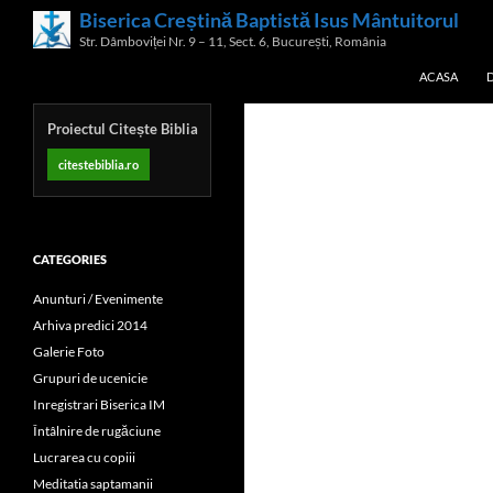
Skip
Biserica Creștină Baptistă Isus Mântuitorul
Search
to
Str. Dâmboviței Nr. 9 – 11, Sect. 6, București, România
content
ACASA
Proiectul Citește Biblia
citestebiblia.ro
CATEGORIES
Anunturi / Evenimente
Arhiva predici 2014
Galerie Foto
Grupuri de ucenicie
Inregistrari Biserica IM
Întâlnire de rugăciune
Lucrarea cu copiii
Meditatia saptamanii