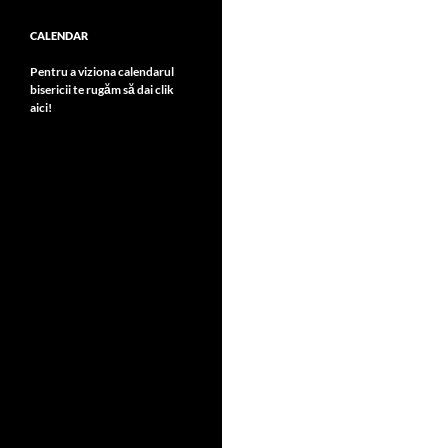
CALENDAR
Pentru a viziona calendarul
bisericii te rugăm să dai clik
aici!