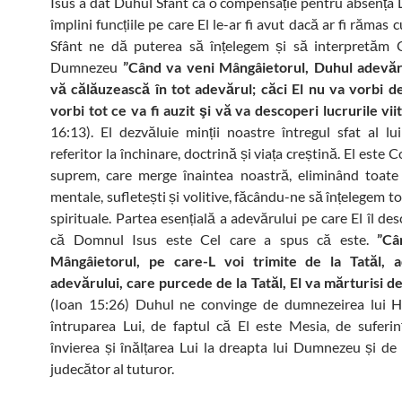
Isus a dat Duhul Sfânt ca o compensație pentru absența L
împlini funcțiile pe care El le-ar fi avut dacă ar fi rămas 
Sfânt ne dă puterea să înțelegem și să interpretăm C
Dumnezeu
”Când va veni Mângâietorul, Duhul adevăru
vă călăuzească în tot adevărul; căci El nu va vorbi de 
vorbi tot ce va fi auzit şi vă va descoperi lucrurile vii
16:13). El dezvăluie minții noastre întregul sfat al 
referitor la închinare, doctrină și viața creștină. El este
suprem, care merge înaintea noastră, eliminând toate
mentale, sufletești și volitive, făcându-ne să înțelegem to
spirituale. Partea esențială a adevărului pe care El îl de
că Domnul Isus este Cel care a spus că este.
”Câ
Mângâietorul, pe care-L voi trimite de la Tatăl, 
adevărului, care purcede de la Tatăl, El va mărturisi 
(Ioan 15:26) Duhul ne convinge de dumnezeirea lui Hr
întruparea Lui, de faptul că El este Mesia, de suferin
învierea și înălțarea Lui la dreapta lui Dumnezeu și de
judecător al tuturor.