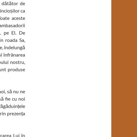
e dătător de
incioșilor ca
Toate aceste
 ambasadorii
L pe El. De
in roada Sa,
ce, îndelungă
și înfrânarea
ului nostru,
sunt produse
oi, să nu ne
ă fie cu noi
făgăduințele
rin prezența
rarea Lui în