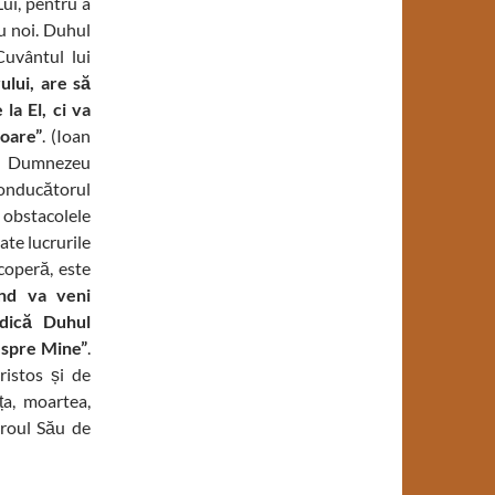
ui, pentru a
cu noi. Duhul
uvântul lui
lui, are să
la El, ci va
toare”
. (Ioan
lui Dumnezeu
 Conducătorul
 obstacolele
ate lucrurile
scoperă, este
nd va veni
adică Duhul
despre Mine”
.
istos și de
ța, moartea,
 roul Său de