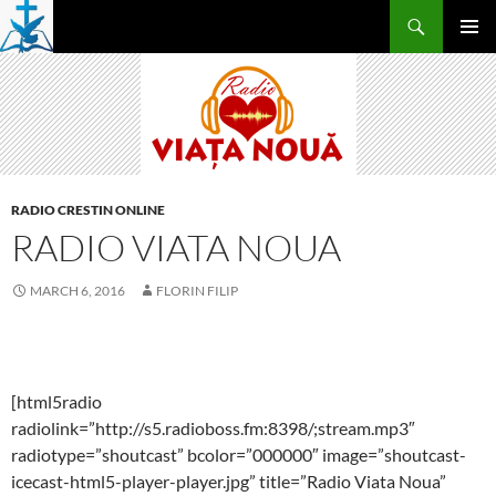
Skip
Search
to
PRIMAR
content
MENU
RADIO CRESTIN ONLINE
RADIO VIATA NOUA
MARCH 6, 2016
FLORIN FILIP
[html5radio
radiolink=”http://s5.radioboss.fm:8398/;stream.mp3″
radiotype=”shoutcast” bcolor=”000000″ image=”shoutcast-
icecast-html5-player-player.jpg” title=”Radio Viata Noua”