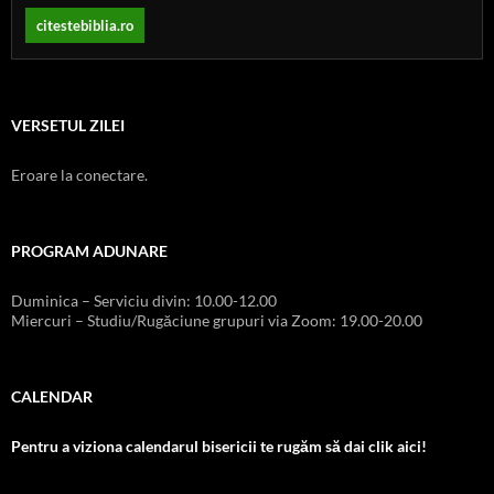
citestebiblia.ro
VERSETUL ZILEI
Eroare la conectare.
PROGRAM ADUNARE
Duminica – Serviciu divin: 10.00-12.00
Miercuri – Studiu/Rugăciune grupuri via Zoom: 19.00-20.00
CALENDAR
Pentru a viziona calendarul bisericii te rugăm să dai clik aici!