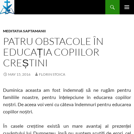
Skip
Search
to
PRIMAR
content
MENU
MEDITATIA SAPTAMANII
PATRU OBSTACOLE ÎN
EDUCAȚIA COPIILOR
CREȘTINI
MAY 15, 2016
FLORIN STOICA
Duminica aceasta am fost îndemnați să ne rugăm pentru
familiile noastre, pentru înțelepciune în educarea copiilor
noștri. De aceea voi veni cu câteva îndemnuri pentru educarea
copiilor noștri.
În casele creștine există un mare avantaj al prezenței
cuvântului lui Dumnezeu, însă nu suntem scutiți de erori, cel