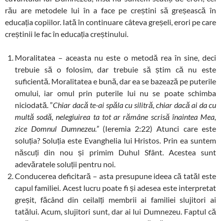
rău are metodele lui în a face pe creștini să greșească în
educația copiilor. Iată în continuare câteva greșeli, erori pe care
creștinii le fac în educația creștinului.
Moralitatea – aceasta nu este o metodă rea în sine, deci
trebuie să o folosim, dar trebuie să știm că nu este
suficientă. Moralitatea e bună, dar ea se bazează pe puterile
omului, iar omul prin puterile lui nu se poate schimba
niciodată. ”
Chiar dacă te-ai spăla cu silitră, chiar dacă ai da cu
multă sodă, nelegiuirea ta tot ar rămâne scrisă înaintea Mea,
zice Domnul Dumnezeu.”
(Ieremia 2:22) Atunci care este
soluția? Soluția este Evanghelia lui Hristos. Prin ea suntem
născuți din nou și primim Duhul Sfânt. Acestea sunt
adevăratele soluții pentru noi.
Conducerea deficitară – asta presupune ideea că tatăl este
capul familiei. Acest lucru poate fi și adesea este interpretat
greșit, făcând din ceilalți membrii ai familiei slujitori ai
tatălui. Acum, slujitori sunt, dar ai lui Dumnezeu. Faptul că