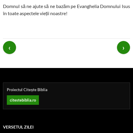
Domnul să ne ajute să ne bazăm pe Evanghelia Domnului Isus
în toate aspectele vieții noastre!
Post
navigation
Proiectul Citește Biblia
citestebiblia.ro
VERSETUL ZILEI