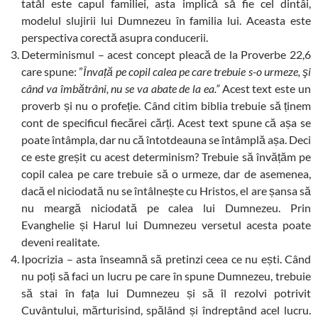
tatăl este capul familiei, asta implică să fie cel dintâi,
modelul slujirii lui Dumnezeu în familia lui. Aceasta este
perspectiva corectă asupra conducerii.
Determinismul – acest concept pleacă de la Proverbe 22,6
care spune: ”
Învață pe copil calea pe care trebuie s-o urmeze, şi
când va îmbătrâni, nu se va abate de la ea.”
Acest text este un
proverb și nu o profeție. Când citim biblia trebuie să ținem
cont de specificul fiecărei cărți. Acest text spune că așa se
poate întâmpla, dar nu că întotdeauna se întâmplă așa. Deci
ce este greșit cu acest determinism? Trebuie să învățăm pe
copil calea pe care trebuie să o urmeze, dar de asemenea,
dacă el niciodată nu se întâlnește cu Hristos, el are șansa să
nu meargă niciodată pe calea lui Dumnezeu. Prin
Evanghelie și Harul lui Dumnezeu versetul acesta poate
deveni realitate.
Ipocrizia – asta înseamnă să pretinzi ceea ce nu ești. Când
nu poți să faci un lucru pe care în spune Dumnezeu, trebuie
să stai în fața lui Dumnezeu și să îl rezolvi potrivit
Cuvântului, mărturisind, spălând și îndreptând acel lucru.