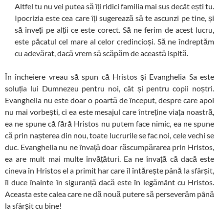
Altfel tu nu vei putea să îți ridici familia mai sus decât ești tu.
Ipocrizia este cea care îți sugerează să te ascunzi pe tine, și
să înveți pe alții ce este corect. Să ne ferim de acest lucru,
este păcatul cel mare al celor credincioși. Să ne îndreptăm
cu adevărat, dacă vrem să scăpăm de această ispită.
În încheiere vreau să spun că Hristos și Evanghelia Sa este
soluția lui Dumnezeu pentru noi, cât și pentru copii noștri.
Evanghelia nu este doar o poartă de început, despre care apoi
nu mai vorbești, ci ea este mesajul care întreține viața noastră,
ea ne spune că fără Hristos nu putem face nimic, ea ne spune
că prin nașterea din nou, toate lucrurile se fac noi, cele vechi se
duc. Evanghelia nu ne învață doar răscumpărarea prin Hristos,
ea are mult mai multe învățături. Ea ne învață că dacă este
cineva în Hristos el a primit har care îl întărește până la sfârșit,
îl duce înainte în siguranță dacă este în legământ cu Hristos.
Aceasta este calea care ne dă nouă putere să perseverăm până
la sfârșit cu bine!